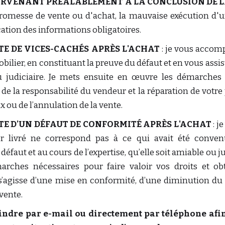
SURVENANT PRÉALABLEMENT À LA CONCLUSION DE 
promesse de vente ou d'achat, la mauvaise exécution d'
ion des informations obligatoires.
E DE VICES-CACHÉS APRÈS L'ACHAT
: je vous accom
ilier, en constituant la preuve du défaut et en vous assista
u judiciaire. Je mets ensuite en œuvre les démarches 
e la responsabilité du vendeur et la réparation de votre p
x ou de l’annulation de la vente.
E D'UN DÉFAUT DE CONFORMITÉ APRÈS L'ACHAT
: j
r livré ne correspond pas à ce qui avait été convenu
défaut et au cours de l’expertise, qu’elle soit amiable ou j
arches nécessaires pour faire valoir vos droits et obt
 s’agisse d’une mise en conformité, d’une diminution du p
 vente.
oindre par e-mail ou directement par téléphone afi