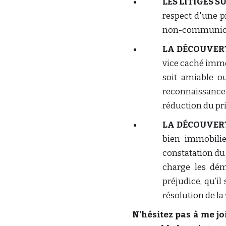
LES LITIGES 
respect d'une 
non-communicat
LA DÉCOUVERT
vice caché immob
soit amiable o
reconnaissance d
réduction du pri
LA DÉCOUVERT
bien immobilie
constatation du 
charge les dém
préjudice, qu’il
résolution de la
N'hésitez pas à me j